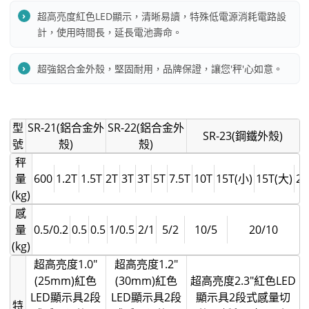
超高亮度紅色LED顯示，清晰易讀，特殊低電源消耗電路設
計，使用時間長，延長電池壽命。
超強鋁合金外殼，堅固耐用，品牌保證，讓您'秤'心如意。
型
SR-21(鋁合金外
SR-22(鋁合金外
SR-23(鋼鐵外殼)
號
殼)
殼)
秤
量
600
1.2T
1.5T
2T
3T
3T
5T
7.5T
10T
15T(小)
15T(大)
20
(kg)
感
量
0.5/0.2
0.5
0.5
1/0.5
2/1
5/2
10/5
20/10
(kg)
超高亮度1.0"
超高亮度1.2"
(25mm)紅色
(30mm)紅色
超高亮度2.3"紅色LED
LED顯示具2段
LED顯示具2段
顯示具2段式感量切
特